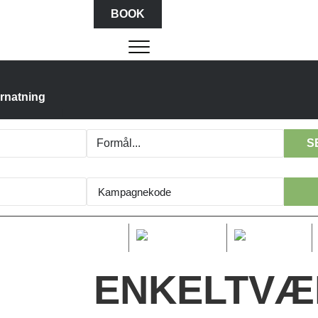
BOOK
rnatning
S
Børn:
Voksne:
1
0
Voksne
Børn
ENKELTVÆ