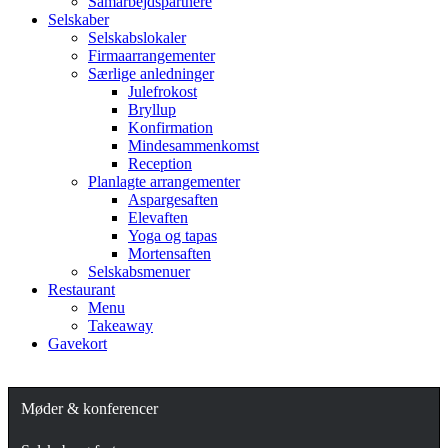
Samarbejdspartnere
Selskaber
Selskabslokaler
Firmaarrangementer
Særlige anledninger
Julefrokost
Bryllup
Konfirmation
Mindesammenkomst
Reception
Planlagte arrangementer
Aspargesaften
Elevaften
Yoga og tapas
Mortensaften
Selskabsmenuer
Restaurant
Menu
Takeaway
Gavekort
Møder & konferencer