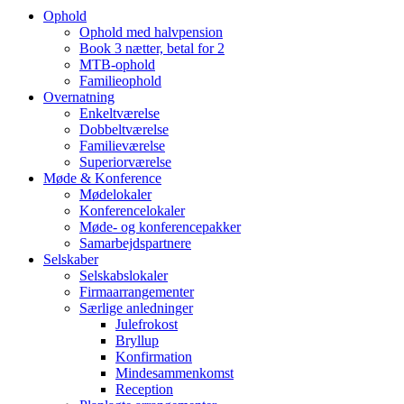
Ophold
Ophold med halvpension
Book 3 nætter, betal for 2
MTB-ophold
Familie­ophold
Overnatning
Enkeltværelse
Dobbelt­værelse
Familie­værelse
Superiorværelse
Møde & Konference
Mødelokaler
Konference­lokaler
Møde- og konferencepakker
Samarbejdspartnere
Selskaber
Selskabslokaler
Firmaarrangementer
Særlige anledninger
Julefrokost
Bryllup
Konfirmation
Mindesammenkomst
Reception