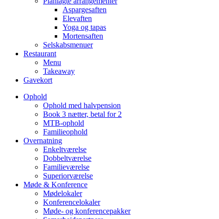
Planlagte arrangementer
Aspargesaften
Elevaften
Yoga og tapas
Mortensaften
Selskabsmenuer
Restaurant
Menu
Takeaway
Gavekort
Ophold
Ophold med halvpension
Book 3 nætter, betal for 2
MTB-ophold
Familie­ophold
Overnatning
Enkeltværelse
Dobbelt­værelse
Familie­værelse
Superiorværelse
Møde & Konference
Mødelokaler
Konference­lokaler
Møde- og konferencepakker