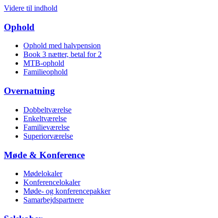
Videre til indhold
Ophold
Ophold med halvpension
Book 3 nætter, betal for 2
MTB-ophold
Familie­ophold
Overnatning
Dobbelt­værelse
Enkeltværelse
Familie­værelse
Superiorværelse
Møde & Konference
Mødelokaler
Konference­lokaler
Møde- og konferencepakker
Samarbejdspartnere