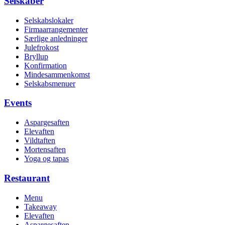
Selskaber
Selskabslokaler
Firmaarrangementer
Særlige anledninger
Julefrokost
Bryllup
Konfirmation
Mindesammenkomst
Selskabsmenuer
Events
Aspargesaften
Elevaften
Vildtaften
Mortensaften
Yoga og tapas
Restaurant
Menu
Takeaway
Elevaften
Aspargesaften