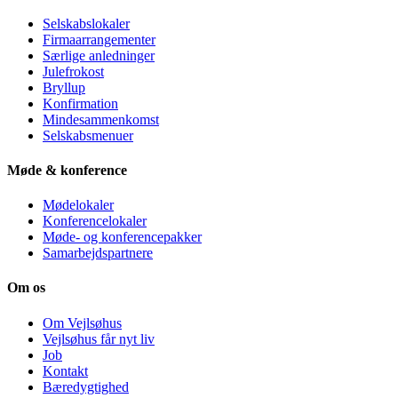
Selskabslokaler
Firmaarrangementer
Særlige anledninger
Julefrokost
Bryllup
Konfirmation
Mindesammenkomst
Selskabsmenuer
Møde & konference
Mødelokaler
Konference­lokaler
Møde- og konferencepakker
Samarbejdspartnere
Om os
Om Vejlsøhus
Vejlsøhus får nyt liv
Job
Kontakt
Bæredygtighed