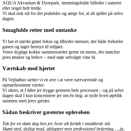
AQUA Akvarium & Dyrepark, stemningsfulde billeder i naturen
eller noget helt tredje.
Vi skal nok stå for det praktiske og sørge for, at alt spiller på selve
dagen.
Smagfulde retter med omtanke
Vi har et stærkt grønt fokus og tilbyder menuer, der både forkæler
ganen og tager hensyn til miljøet.
Vores dygtige kokke sammensætter gerne en menu, der matcher
jeres ønsker og behov – med nøje udvalgte vine til.
Værtskab med hjertet
På Vejlsøhus sætter vi en ære i at være nærværende og
opmærksomme værter.
Vi sikrer, at I føler jer trygge gennem hele processen – og på selve
dagen skal I kun koncentrere jer om én ting: at nyde hvert øjeblik
sammen med jeres gæster.
Sådan beskriver gæsterne oplevelsen
Tak for en skøn dag hos jer, hvor alt forløb i smukkeste stil.
Skønt sted, dejligt mad, afslappet men professionel betjening…..ja,